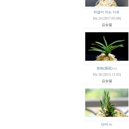
하엽이 지는 이유
Hit 24 [2017-05-08]
김승열
원화(源花)
(1)
Hit 36 [2015-11-05]
김승열
단어
(4)