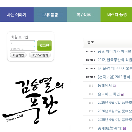
풍란 취미가가 아니면..
2012, 한국풍란회 회
[서울/경기] <<<서오
[전국모임] 2012 풍
동해에서
182
슬라이드 화면
181
2026년 6월 6일 풍
180
2026년 6월 6일 풍
179
2026년 6월 6일 풍
178
홍게(紅蟹:홍해)
177