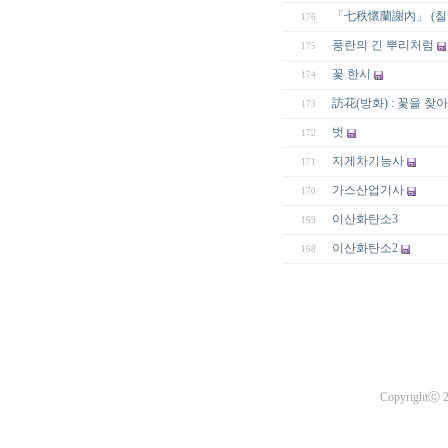
「七秩懷蘭謝內」 (칠
176
풍란의 긴 뿌리처럼
175
꽃 한시
174
訪花(방화) : 꽃을 찾
173
벗
172
지게차기능사
171
가스산업기사
170
이산화탄소3
169
이산화탄소2
168
Copyrightⓒ 20