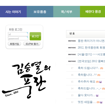
풍란 취미가가 아니면..
2012, 한국풍란회 회
[서울/경기] <<<서오
[전국모임] 2012 풍
축하 드립니다^^..
(1)
17
축하합니다...^^
(1)
16
추카추카 해요
(1)
15
축하드립니다...~_~
(1)
14
울다 웃다가....
13
멋진 새집을.....
(1)
12