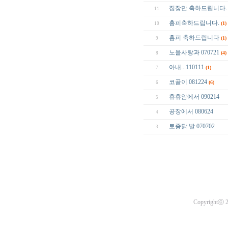
집장만 축하드립니다.
11
홈피축하드립니다.
(1)
10
홈피 축하드립니다
(1)
9
노을사랑과 070721
(4)
8
아내...110111
(1)
7
코골이 081224
(6)
6
휴휴암에서 090214
5
공장에서 080624
4
토종닭 발 070702
3
Copyrightⓒ 20